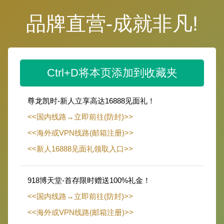
品牌直营-成就非凡!
Ctrl+D将本页添加到收藏夹
尊龙凯时-新人立享高达16888见面礼！
<<国内线路→立即前往(防封)>>
<<海外或VPN线路(邮箱注册)>>
<<新人16888见面礼领取入口>>
918博天堂-首存限时赠送100%礼金！
<<国内线路→立即前往(防封)>>
<<海外或VPN线路(邮箱注册)>>